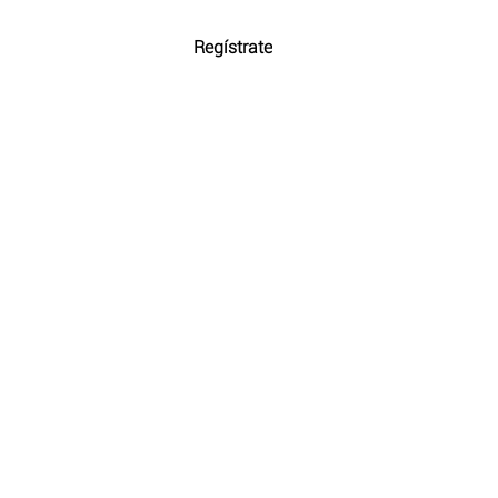
tch?
Precios
Regístrate
Iniciar Sesión