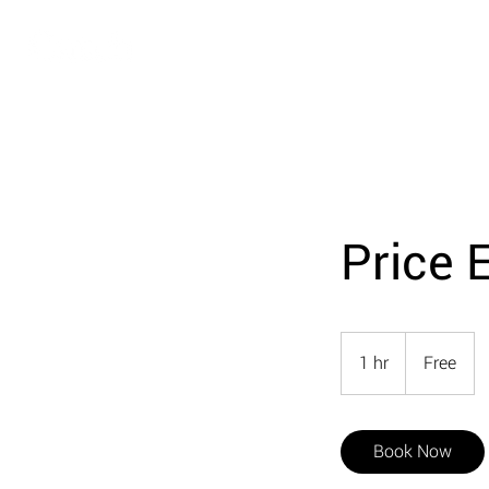
Price 
Free
1 hr
1
Free
h
Book Now