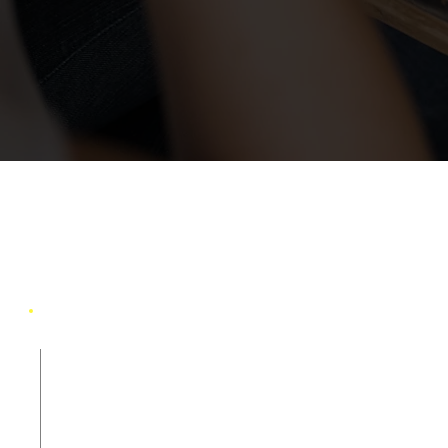
promociones únicas.
Mejora tu estilo de vida con Catch
Regístrate fácilmente y comienza a explorar tus
restaurantes favoritos con recomendaciones
personalizadas.